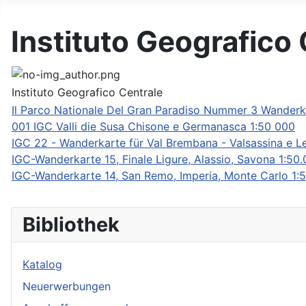
DAV Konstanz Bibliothek
Instituto Geografico 
Instituto Geografico Centrale
Il Parco Nationale Del Gran Paradiso Nummer 3 Wanderk
001 IGC Valli die Susa Chisone e Germanasca 1:50 000
IGC 22 - Wanderkarte für Val Brembana - Valsassina e L
IGC-Wanderkarte 15, Finale Ligure, Alassio, Savona 1:50
IGC-Wanderkarte 14, San Remo, Imperia, Monte Carlo 1:
Bibliothek
Katalog
Neuerwerbungen