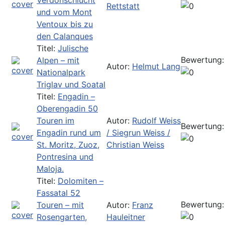
Rettstatt
und vom Mont
Ventoux bis zu
den Calanques
Titel:
Julische
Bewertung:
Alpen – mit
Autor:
Helmut Lang
Nationalpark
Triglav und Soatal
Titel:
Engadin –
Oberengadin 50
Touren im
Autor:
Rudolf Weiss
Bewertung:
Engadin rund um
/ Siegrun Weiss /
St. Moritz, Zuoz,
Christian Weiss
Pontresina und
Maloja.
Titel:
Dolomiten –
Fassatal 52
Bewertung:
Touren – mit
Autor:
Franz
Rosengarten,
Hauleitner