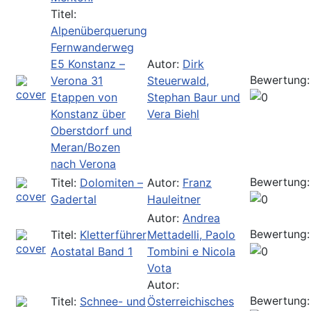
Titel:
Alpenüberquerung
Fernwanderweg
E5 Konstanz –
Autor:
Dirk
Bewertung:
Verona 31
Steuerwald,
Etappen von
Stephan Baur und
Konstanz über
Vera Biehl
Oberstdorf und
Meran/Bozen
nach Verona
Bewertung:
Titel:
Dolomiten –
Autor:
Franz
Gadertal
Hauleitner
Autor:
Andrea
Bewertung:
Titel:
Kletterführer
Mettadelli, Paolo
Aostatal Band 1
Tombini e Nicola
Vota
Autor:
Bewertung:
Titel:
Schnee- und
Österreichisches