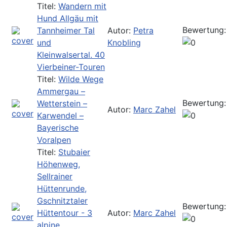
Titel:
Wandern mit
Hund Allgäu mit
Bewertung:
Tannheimer Tal
Autor:
Petra
und
Knobling
Kleinwalsertal. 40
Vierbeiner-Touren
Titel:
Wilde Wege
Ammergau –
Bewertung:
Wetterstein –
Autor:
Marc Zahel
Karwendel –
Bayerische
Voralpen
Titel:
Stubaier
Höhenweg,
Sellrainer
Hüttenrunde,
Gschnitztaler
Bewertung:
Hüttentour - 3
Autor:
Marc Zahel
alpine