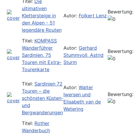
Titel:
Die
ultimativen
Bewertung:
Klettersteige in
Autor:
Folkert Lenz
den Alpen - 51
legendäre Routen
Titel:
KOMPASS
Wanderführer
Autor:
Gerhard
Bewertung:
Sardinien, 75
Stummvoll, Astrid
Touren mit Extra-
Sturm
Tourenkarte
Titel:
Sardinien 72
Autor:
Walter
Touren – die
Bewertung:
Iwersen und
schönsten Küsten-
Elisabeth van de
und
Wetering
Bergwanderungen
Titel:
Rother
Wanderbuch