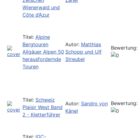
Wienerwald und
Côte d’Azur
Titel:
Alpine
Bergtouren
Autor:
Matthias
Bewertung:
Allgäuer Alpen 50
Schopp und Ulf
herausfordernde
Streubel
Touren
Titel:
Schweiz
Bewertung:
Autor:
Sandro von
Plaisir West Band
Känel
2 - Kletterführer
Titel:
IGC-