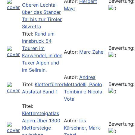
Bewertung:
Autor:
Herbert
Oberen Lechtal
Mayr
über das Stanzer
Tal bis zur Tiroler
Silvretta
Titel:
Rund um
Innsbruck 54
Bewertung:
Touren im
Autor:
Marc Zahel
Karwendel, in den
Tuxer Alpen und
im Sellrain.
Autor:
Andrea
Bewertung:
Titel:
Kletterführer
Mettadelli, Paolo
Aostatal Band 1
Tombini e Nicola
Vota
Titel:
Klettersteigatlas
Alpen Über 1300
Autor:
Iris
Bewertung:
Klettersteige
Kürschner, Mark
zwischen
Zahel