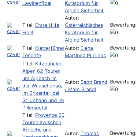
Lawinenfibel
Kuratorium für
Alpine Sicherheit
Autor:
Bewertung:
Titel:
Erste Hilfe
Österreichisches
Fibel
Kuratorium für
Alpine Sicherheit
Bewertung:
Titel:
Kletterführer
Autor:
Elena
Tenerife
Martínez Purrinos
Titel:
Kitzbüheler
Alpen 62 Touren
um Alpbach, in
Bewertung:
Autor:
Sepp Brandl
der Wildschönau,
/ Marc Brandl
im Brixental, bei
St. Johann und im
Pillerseetal.
Titel:
Provence 50
Touren zwischen
Ardèche und
Bewertung:
Autor:
Thomas
Verdonschlucht