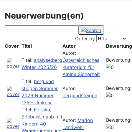
DAV Konstanz Bibliothek
Neuerwerbung(en)
Order by
Cover
Titel
Autor
Bewertung
Autor:
Bewertung:
Titel:
analyse:berg
Österreichisches
Winter 2025/26
Kuratorium für
Alpine Sicherheit
Titel:
berg und
Bewertung:
steigen Sommer
Autor:
2026 Nummer
bergundsteigen
135 - Umkehr
Titel:
Korsika,
ErlebnisUrlaub mit
Bewertung:
Autor:
Marion
Kindern 40
Landwehr
Wanderungen und