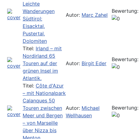
Leichte
Bewertung:
Wanderungen
Autor:
Marc Zahel
Südtirol:
Eisacktal,
Pustertal,
Dolomiten
Titel:
Irland – mit
Nordirland 65
Bewertung:
Touren auf der
Autor:
Birgit Eder
grünen Insel im
Atlantik.
Titel:
Côte d'Azur
– mit Nationalpark
Calanques 50
Bewertung:
Touren zwischen
Autor:
Michael
Meer und Bergen
Wellhausen
– von Marseille
über Nizza bis
Menton.