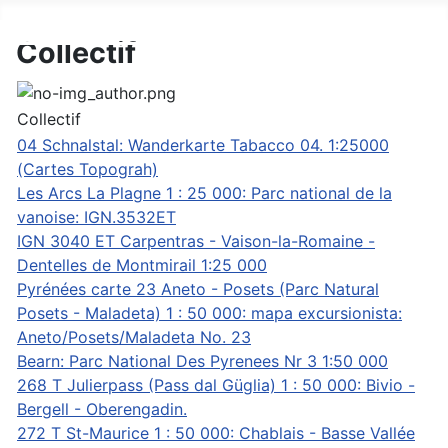
DAV Konstanz Bibliothek
Collectif
Collectif
04 Schnalstal: Wanderkarte Tabacco 04. 1:25000
(Cartes Topograh)
Les Arcs La Plagne 1 : 25 000: Parc national de la
vanoise: IGN.3532ET
IGN 3040 ET Carpentras - Vaison-la-Romaine -
Dentelles de Montmirail 1:25 000
Pyrénées carte 23 Aneto - Posets (Parc Natural
Posets - Maladeta) 1 : 50 000: mapa excursionista:
Aneto/Posets/Maladeta No. 23
Bearn: Parc National Des Pyrenees Nr 3 1:50 000
268 T Julierpass (Pass dal Güglia) 1 : 50 000: Bivio -
Bergell - Oberengadin.
272 T St-Maurice 1 : 50 000: Chablais - Basse Vallée